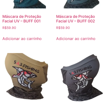
Máscara de Proteção
Máscara de Proteção
Facial UV – BUFF 001
Facial UV – BUFF 002
R$
59.90
R$
59.90
Adicionar ao carrinho
Adicionar ao carrinho