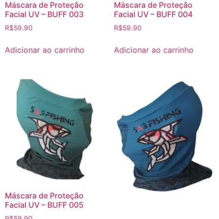
Máscara de Proteção
Máscara de Proteção
Facial UV – BUFF 003
Facial UV – BUFF 004
R$
59.90
R$
59.90
Adicionar ao carrinho
Adicionar ao carrinho
Máscara de Proteção
Facial UV – BUFF 005
R$
59.90